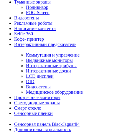
Туманные экраны
Поливизор
FOG Screen
Видеостены
Рекламные роботы
Написание контента
Selfie 360
Кофе- принтер
Интерактивный предсказатель
Коммутация и управление
Выдвижные мониторы
Интерактивные трибуны
Интерактивные доски
LCD дисплеи
DID
Видеостены
Медицинское оборудование
Прозрачные мониторы
Светодиодные экраны
Смарт стекло
Сенсорные пленки
Сенсорная панель BlackJaguar84
Дополнительная реальность