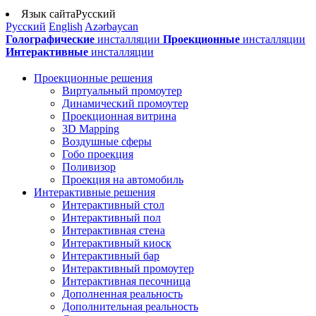
Язык сайта
Русский
Русский
English
Azərbaycan
Голографические
инсталляции
Проекционные
инсталляции
Интерактивные
инсталляции
Проекционные решения
Виртуальный промоутер
Динамический промоутер
Проекционная витрина
3D Mapping
Воздушные сферы
Гобо проекция
Поливизор
Проекция на автомобиль
Интерактивные решения
Интерактивный стол
Интерактивный пол
Интерактивная стена
Интерактивный киоск
Интерактивный бар
Интерактивный промоутер
Интерактивная песочница
Дополненная реальность
Дополнительная реальность