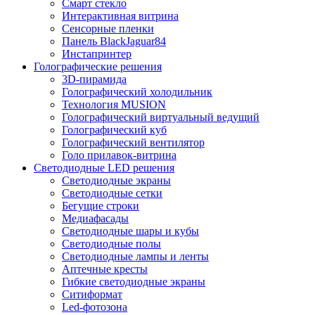
Смарт стекло
Интерактивная витрина
Сенсорные пленки
Панель BlackJaguar84
Инстапринтер
Голографические решения
3D-пирамида
Голографический холодильник
Технология MUSION
Голографический виртуальный ведущий
Голографический куб
Голографический вентилятор
Голо прилавок-витрина
Светодиодные LED решения
Светодиодные экраны
Светодиодные сетки
Бегущие строки
Медиафасады
Светодиодные шары и кубы
Светодиодные полы
Светодиодные лампы и ленты
Аптечные кресты
Гибкие светодиодные экраны
Ситиформат
Led-фотозона