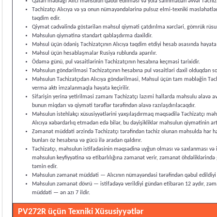
Qalan məbləği Alıcı məhsulun qəbul edilməsi və yola salınmadan əvvəl Təchiza
Təchizatçı Alıcıya və ya onun nümayəndələrinə pulsuz elmi-texniki məsləhətlər 
təqdim edir.
Qiymət cədvəlində göstərilən məhsul qiyməti çatdırılma xərcləri, gömrük rüsuml
Məhsulun qiymətinə standart qablaşdırma daxildir.
Məhsul üçün ödəniş Təchizatçının Alıcıya təqdim etdiyi hesab əsasında həyata k
Məhsul üçün hesablaşmalar Rusiya rublunda aparılır.
Ödəmə günü, pul vəsaitlərinin Təchizatçının hesabına keçməsi tarixidir.
Məhsulun göndərilməsi Təchizatçının hesabına pul vəsaitləri daxil olduqdan son
Məhsulun Təchizatçıdan Alıcıya göndərilməsi, Məhsul üçün tam məbləğin Təch
vermə aktı imzalanmaqla həyata keçirilir.
Sifarişin yerinə yetirilməsi zamanı Təchizatçı lazımi hallarda məhsulu əlavə a
bunun miqdarı və qiyməti tərəflər tərəfindən əlavə razılaşdırılacaqdır.
Məhsulun istehlakçı xüsusiyyətlərini yaxşılaşdırmaq məqsədilə Təchizatçı məhsu
Alıcıya xəbərdarlıq etmədən edə bilər, bu dəyişikliklər məhsulun qiymətinin 
Zəmanət müddəti ərzində Təchizatçı tərəfindən təchiz olunan məhsulda hər hans
bunları öz hesabına və gücü ilə aradan qaldırır.
Təchizatçı, məhsulun istifadəsinin məqsədinə uyğun olması və saxlanması və is
məhsulun keyfiyyətinə və etibarlılığına zəmanət verir, zəmanət öhdəliklərində 
təmin edir.
Məhsulun zəmanət müddəti — Alıcının nümayəndəsi tərəfindən qəbul edildiyi g
Məhsulun zəmanət dövrü — istifadəyə verildiyi gündən etibarən 12 aydır, z
müddəti — ən azı 7 ildir.
PV272R üçün Texniki Xüsusiyyətlər