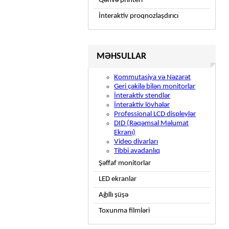
Qəhvə printeri
İnteraktiv proqnozlaşdırıcı
MƏHSULLAR
Kommutasiya və Nəzarət
Geri çəkilə bilən monitorlar
İnteraktiv stendlər
İnteraktiv lövhələr
Professional LCD displeylər
DID (Rəqəmsal Məlumat
Ekranı)
Video divarları
Tibbi avadanlıq
Şəffaf monitorlar
LED ekranlar
Ağıllı şüşə
Toxunma filmləri