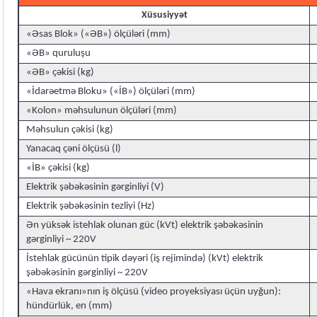
Xüsusiyyət
«Əsas Blok» («ƏB») ölçüləri (mm)
«ƏB» quruluşu
«ƏB» çəkisi (kg)
«İdarəetmə Bloku» («İB») ölçüləri (mm)
«Kolon» məhsulunun ölçüləri (mm)
Məhsulun çəkisi (kg)
Yanacaq çəni ölçüsü (l)
«İB» çəkisi (kg)
Elektrik şəbəkəsinin gərginliyi (V)
Elektrik şəbəkəsinin tezliyi (Hz)
Ən yüksək istehlak olunan güc (kVt) elektrik şəbəkəsinin
gərginliyi ~ 220V
İstehlak gücünün tipik dəyəri (iş rejimində) (kVt) elektrik
şəbəkəsinin gərginliyi ~ 220V
«Hava ekranı»nın iş ölçüsü (video proyeksiyası üçün uyğun):
hündürlük, en (mm)