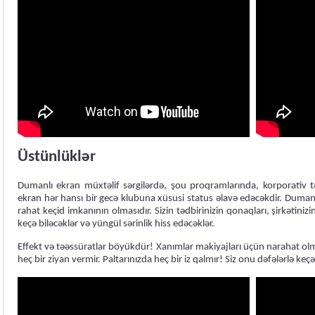
Üstünlüklər
Dumanlı ekran müxtəlif sərgilərdə, şou proqramlarında, korporativ tə
ekran hər hansı bir gecə klubuna xüsusi status əlavə edəcəkdir. Duman
rahat keçid imkanının olmasıdır. Sizin tədbirinizin qonaqları, şirkəti
keçə biləcəklər və yüngül sərinlik hiss edəcəklər.
Effekt və təəssüratlar böyükdür! Xanımlar makiyajları üçün narahat ol
heç bir ziyan vermir. Paltarınızda heç bir iz qalmır! Siz onu dəfələrlə keçə 