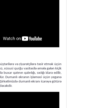
ştərilərə və ziyarətçilərə təsir etmək üçün
sü, xüsusi qurğu vasitəsilə əmələ gələn kiçik
buxar qatının qalınlığı, sıxlığı idarə edilir,
rülür. Dumanlı ekranın işləməsi üçün yeganə
 Şirkətimizdə dumanlı ekranı icarəyə götürə
dəcəkdir.