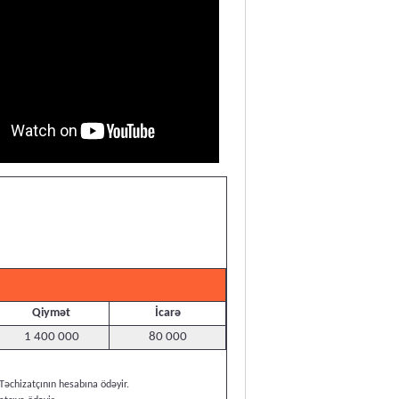
Qiymət
İcarə
1 400 000
80 000
Təchizatçının hesabına ödəyir.