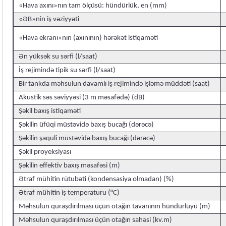
«Hava axını»nın tam ölçüsü: hündürlük, en (mm)
«ƏB»nin iş vəziyyəti
«Hava ekranı»nın (axınının) hərəkət istiqaməti
Ən yüksək su sərfi (l/saat)
İş rejimində tipik su sərfi (l/saat)
Bir tankda məhsulun davamlı iş rejimində işləmə müddəti (saat)
Akustik səs səviyyəsi (3 m məsafədə) (dB)
Şəkil baxış istiqaməti
Şəkilin üfüqi müstəvidə baxış bucağı (dərəcə)
Şəkilin şaquli müstəvidə baxış bucağı (dərəcə)
Şəkil proyeksiyası
Şəkilin effektiv baxış məsafəsi (m)
Ətraf mühitin rütubəti (kondensasiya olmadan) (%)
Ətraf mühitin iş temperaturu (°C)
Məhsulun quraşdırılması üçün otağın tavanının hündürlüyü (m)
Məhsulun quraşdırılması üçün otağın sahəsi (kv.m)