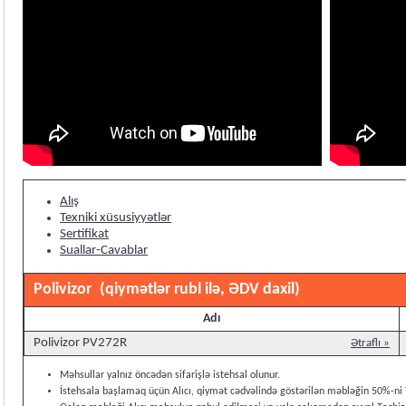
Alış
Texniki xüsusiyyətlər
Sertifikat
Suallar-Cavablar
Polivizor
(qiymətlər rubl ilə, ƏDV daxil)
Adı
Polivizor PV272R
Ətraflı »
Məhsullar yalnız öncədən sifarişlə istehsal olunur.
İstehsala başlamaq üçün Alıcı, qiymət cədvəlində göstərilən məbləğin 50%-ni 