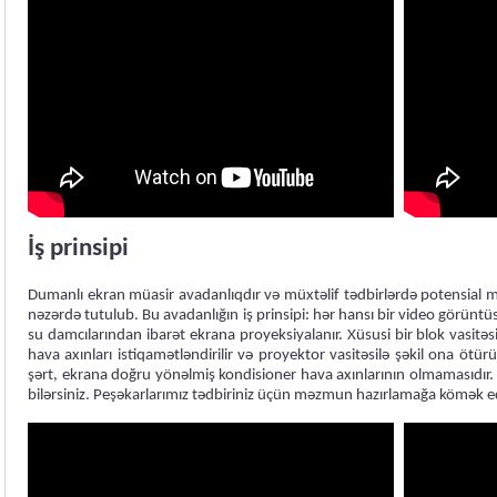
İş prinsipi
Dumanlı ekran müasir avadanlıqdır və müxtəlif tədbirlərdə potensial mü
nəzərdə tutulub. Bu avadanlığın iş prinsipi: hər hansı bir video görüntü
su damcılarından ibarət ekrana proyeksiyalanır. Xüsusi bir blok vasitəsilə 
hava axınları istiqamətləndirilir və proyektor vasitəsilə şəkil ona ötü
şərt, ekrana doğru yönəlmiş kondisioner hava axınlarının olmamasıdır.
bilərsiniz. Peşəkarlarımız tədbiriniz üçün məzmun hazırlamağa kömək e