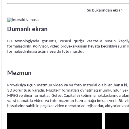
Su buxarından ekran
Dumanlı ekran
Bu texnologiyada görüntü, xüsusi qurğu vasitəsilə suyun keçdiy
formalaşdırılır. PoliVizor, video proyeksiyasının həyata keçirildiyi su m
formalaşdırılması üçün nəzərdə tutulmuşdur.
Məzmun
Proyeksiya üçün məzmun video və ya foto material ola bilər, hansı ki, 
3D görüntüsü yaradır. Müxtəlif formatları oynatmaq mümkündür. Şəkil
MPEG və digər formatlar. Gefest Capital şirkətinin əməkdaşlarında olan 
və istiqamətdə video və foto məzmun hazırlamağa imkan verir. Biz vide
hissələrinə sahibik: peşəkar video operatorlar, rejissorlar, aktyorlar və sti