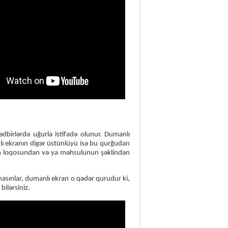
dbirlərdə uğurla istifadə olunur. Dumanlı
lı ekranın digər üstünlüyü isə bu qurğudan
nizin loqosundan və ya məhsulunun şəklindən
masınlar, dumanlı ekran o qədər qurudur ki,
bilərsiniz.