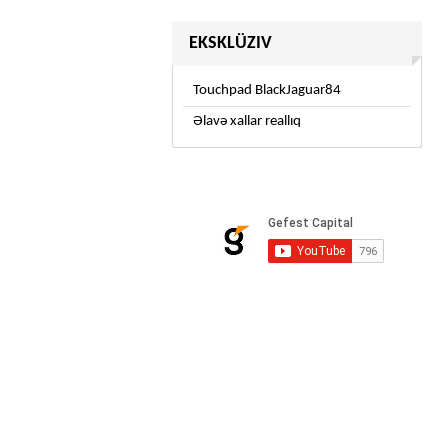
EKSKLÜZIV
Touchpad BlackJaguar84
Əlavə xallar reallıq