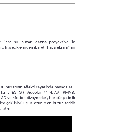
i incə su buxarı qatına proyeksiya ilə
ikro hissəciklərindən ibarət "hava ekranı"nın
su buxarının effekti sayəsində havada asılı
lər: JPEG, GIF. Videolar: MP4, AVI, RMVB,
3D və Motion dizaynerləri, hər cür çətinlik
o çəkilişləri üçün lazım olan bütün tərkib
listlər.