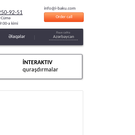
info@i-baku.com
250-92-51
Order call
i-Cümə
9:00-a kimi
Язык сайта
Əlaqələr
Azərbaycan
İNTERAKTIV
quraşdırmalar