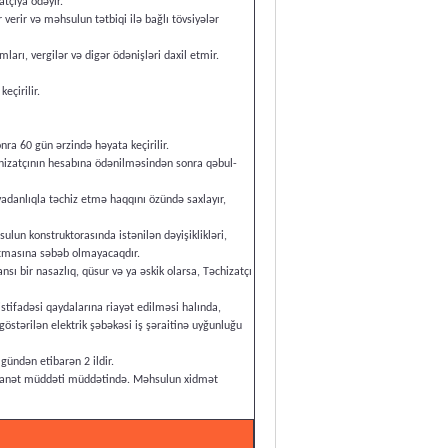
tçıya ödəyir.
verir və məhsulun tətbiqi ilə bağlı tövsiyələr
arı, vergilər və digər ödənişləri daxil etmir.
eçirilir.
ra 60 gün ərzində həyata keçirilir.
izatçının hesabına ödənilməsindən sonra qəbul-
vadanlıqla təchiz etmə haqqını özündə saxlayır,
lun konstruktorasında istənilən dəyişiklikləri,
artmasına səbəb olmayacaqdır.
ı bir nasazlıq, qüsur və ya əskik olarsa, Təchizatçı
tifadəsi qaydalarına riayət edilməsi halında,
göstərilən elektrik şəbəkəsi iş şəraitinə uyğunluğu
ündən etibarən 2 ildir.
əmanət müddəti müddətində. Məhsulun xidmət