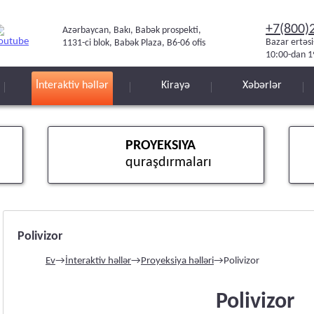
+7(800)
Azərbaycan, Bakı, Babək prospekti,
Bazar ertəs
1131-ci blok, Babək Plaza, B6-06 ofis
10:00-dan 1
İnteraktiv həllər
Kirayə
Xəbərlər
PROYEKSIYA
quraşdırmaları
Polivizor
Ev
→
İnteraktiv həllər
→
Proyeksiya həlləri
→
Polivizor
Polivizor