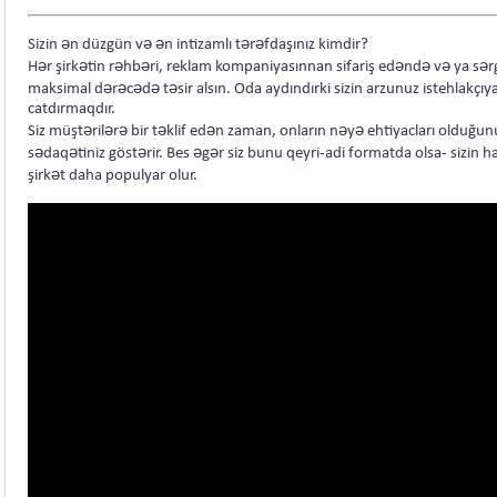
Sizin ən düzgün və ən intizamlı tərəfdaşınız kimdir?
Hər şirkətin rəhbəri, reklam kompaniyasınnan sifariş edəndə və ya sərg
maksimal dərəcədə təsir alsın. Oda aydındırki sizin arzunuz istehlakçıy
catdırmaqdır.
Siz müştərilərə bir təklif edən zaman, onların nəyə ehtiyacları olduğunu
sədaqətiniz göstərir. Bes əgər siz bunu qeyri-adi formatda olsa- sizin 
şirkət daha populyar olur.