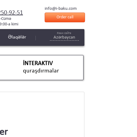
info@i-baku.com
250-92-51
Order call
i-Cümə
9:00-a kimi
Язык сайта
Əlaqələr
Azərbaycan
İNTERAKTIV
quraşdırmalar
er