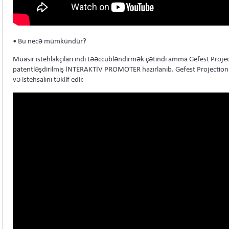
• Bu necə mümkündür?
Müasir istehlakçıları indi təəccübləndirmək çətindi amma Gefest Proje
patentləşdirilmiş İNTERAKTİV PROMOTER hazırlanıb. Gefest Projection s
və istehsalını təklif edir.