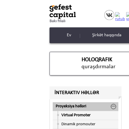
Bakı filialı
Ev
Şirkət haqqında
HOLOQRAFIK
quraşdırmalar
İNTERAKTIV HƏLLƏR
Proyeksiya həlləri
Virtual Promoter
Dinamik promouter