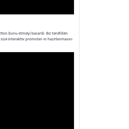
ction bunu etməyi bacardi. Biz tərəfdən
izə interaktiv promoter-in hazırlanmasını