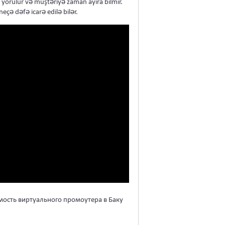
yorulur və müştəriyə zaman ayıra bilmir.
neçə dəfə icarə edilə bilər.