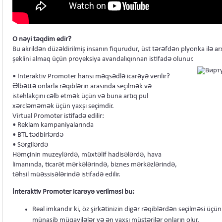
O nəyi təqdim edir?
Bu akrildən düzəldirilmiş insanın fiqurudur, üst tərəfdən plyonka ilə a
şeklini almaq üçün proyeksiya avandalıqınnan istifadə olunur.
• İnteraktiv Promoter hansı məqsədlə icarəyə verilir?
Əlbəttə onlarla rəqiblərin arasında seçilmək və
istehlakçını cəlb etmək üçün və buna artıq pul
xərcləməmək üçün yaxşı seçimdir.
Virtual Promoter istifadə edilir:
• Reklam kampaniyalarında
• BTL tədbirlərdə
• Sərgilərdə
Həmçinin muzeylərdə, müxtəlif hadisələrdə, hava
limanında, ticarət mərkələrində, biznes mərkəzlərində,
təhsil müəssisələrində istifadə edilir.
İnteraktiv Promoter icarəyə verilməsi bu:
Real imkandır ki, öz şirkətinizin digər rəqiblərdən seçilməsi üçü
münasib müqavilələr və ən yaxşı müştərilər onların olur.