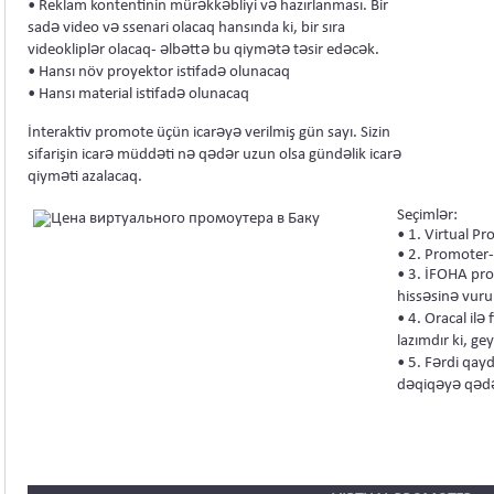
• Reklam kontentinin mürəkkəbliyi və hazırlanması. Bir
sadə video və ssenari olacaq hansında ki, bir sıra
videokliplər olacaq- əlbəttə bu qiymətə təsir edəcək.
• Hansı növ proyektor istifadə olunacaq
• Hansı material istifadə olunacaq
İnteraktiv promote üçün icarəyə verilmiş gün sayı. Sizin
sifarişin icarə müddəti nə qədər uzun olsa gündəlik icarə
qiyməti azalacaq.
Seçimlər:
• 1. Virtual P
• 2. Promoter-
• 3. İFOHA pro
hissəsinə vuru
• 4. Oracal ilə
lazımdır ki, g
• 5. Fərdi qay
dəqiqəyə qədə