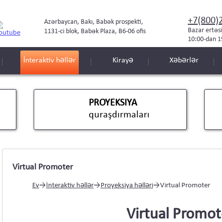
+7(800)
Azərbaycan, Bakı, Babək prospekti,
Bazar ertəs
1131-ci blok, Babək Plaza, B6-06 ofis
10:00-dan 1
İnteraktiv həllər
Kirayə
Xəbərlər
PROYEKSIYA
quraşdırmaları
Virtual Promoter
Ev
→
İnteraktiv həllər
→
Proyeksiya həlləri
→
Virtual Promoter
Virtual Promot