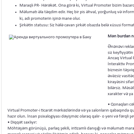
Maraqlı PR- Hərəkət. Ona görə ki, Virtual Promoter bizim bazard
Məlumatı əla təqdim edir. Heç bir pis əhval, yorğunluq və infor
ki, adi promoterin işinə mane olur.
Şirkətin statusu: Siz hələ cavan şirkət olsazda belə xüsusi format h
Mən burdan n
Ənənəvi reklam
siz keyfiyyətin
Ancaq Virtual 
İnteraktiv Prom
biznesin təşviq
əvəzsiz vasitəd
kirayəsini sifa
bilərsiz. Məsəl
xarakter və ya 
• Qonaqları cəl
Virtual Promoter-i ticarət mərkəzlərində və ya salonların qabaqında qu
hazır olun. İnsan psixalogiyası dəyişməz olaraq qalır- o yeni və fərqli şey
• Diqqət saxlıyır:
Möhtəşəm görünüşü, parlaq şekili, intizamlı danışığı və məlumatı mara