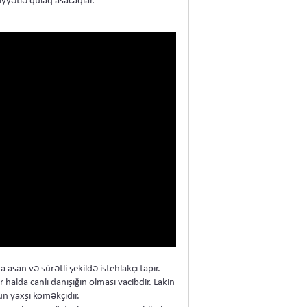
iyyətlə qulaq asacaqlar.
asan və sürətli şekildə istehlakçı tapır.
alda canlı danışığın olması vacibdir. Lakin
ün yaxşı köməkçidir.