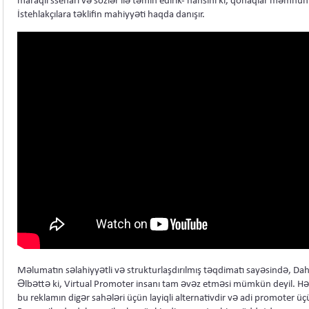
maraqlı ssenari və sözlər ilə təmin edirik- hansını ki, qonaqlar məmnun
İstehlakçılara təklifin mahiyyəti haqda danışır.
Məlumatın səlahiyyətli və strukturlaşdırılmış təqdimatı sayəsində, Daha 
Əlbəttə ki, Virtual Promoter insanı tam əvəz etməsi mümkün deyil. Hər h
bu reklamın digər sahələri üçün layiqli alternativdir və adi promoter üç