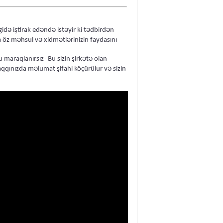
idə iştirak edəndə istəyir ki tədbirdən
a öz məhsul və xidmətlərinizin faydasını
 maraqlanırsız- Bu sizin şirkətə olan
haqqınızda məlumat şifahi köçürülur və sizin