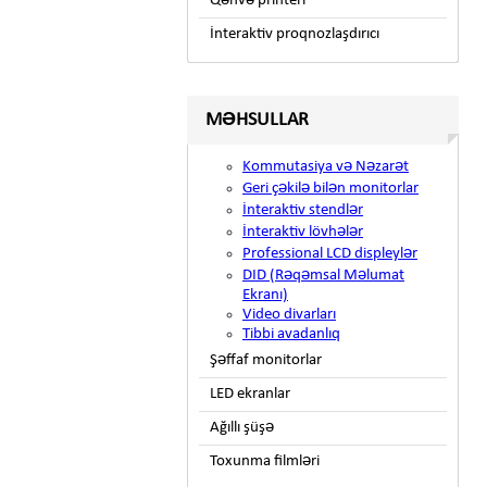
Qəhvə printeri
İnteraktiv proqnozlaşdırıcı
MƏHSULLAR
Kommutasiya və Nəzarət
Geri çəkilə bilən monitorlar
İnteraktiv stendlər
İnteraktiv lövhələr
Professional LCD displeylər
DID (Rəqəmsal Məlumat
Ekranı)
Video divarları
Tibbi avadanlıq
Şəffaf monitorlar
LED ekranlar
Ağıllı şüşə
Toxunma filmləri