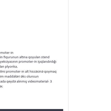
romoter-in
in fiqurunun altına qoyulan stend
yeksiyasının promoter-in işıqlandırdığı
lan plyonka.
 filmi promoter-in alt hissəsinə qoymaq
eyim maddələri əks olunsun
dada qeydə alınmış videomaterial- 3
r.