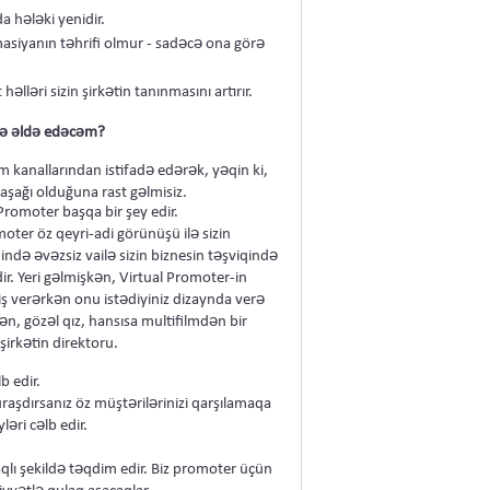
a hələki yenidir.
masiyanın təhrifi olmur - sadəcə ona görə
əlləri sizin şirkətin tanınmasını artırır.
ə əldə edəcəm?
 kanallarından istifadə edərək, yəqin ki,
 aşağı olduğuna rast gəlmisiz.
Promoter başqa bir şey edir.
oter öz qeyri-adi görünüşü ilə sizin
ində əvəzsiz vailə sizin biznesin təşviqində
ir. Yeri gəlmişkən, Virtual Promoter-in
riş verərkən onu istədiyiniz dizaynda verə
ən, gözəl qız, hansısa multifilmdən bir
şirkətin direktoru.
b edir.
raşdırsanız öz müştərilərinizi qarşılamaqa
ləri cəlb edir.
qlı şekildə təqdim edir. Biz promoter üçün