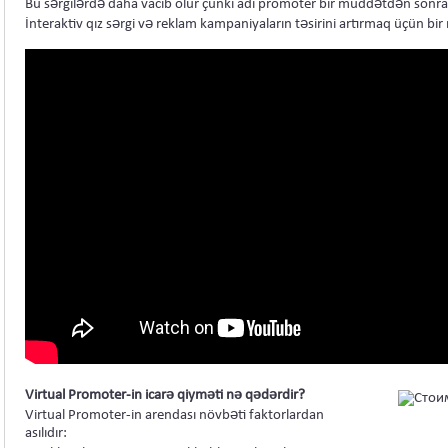
Bu sərgilərdə daha vacib olur çünki adi promoter bir müddətdən sonra 
İnteraktiv qız sərgi və reklam kampaniyaların təsirini artırmaq üçün bir 
Virtual Promoter-in icarə qiyməti nə qədərdir?
Virtual Promoter-in arendası növbəti faktorlardan
asılıdır: