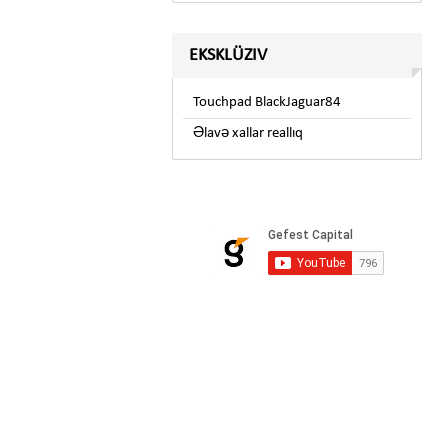
EKSKLÜZIV
Touchpad BlackJaguar84
Əlavə xallar reallıq