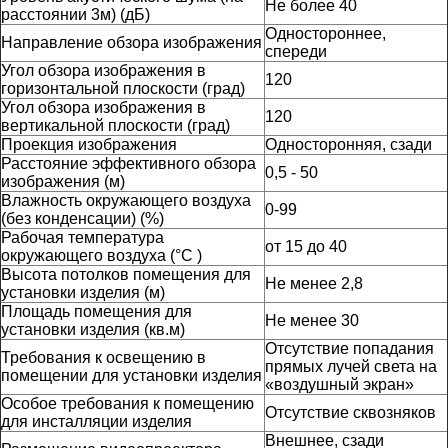
Не более 40
расстоянии 3м) (дБ)
Одностороннее,
Направление обзора изображения
спереди
Угол обзора изображения в
120
горизонтальной плоскости (град)
Угол обзора изображения в
120
вертикальной плоскости (град)
Проекция изображения
Односторонняя, сзади
Расстояние эффективного обзора
0,5 - 50
изображения (м)
Влажность окружающего воздуха
0-99
(без конденсации) (%)
Рабочая температура
от 15 до 40
окружающего воздуха (°C )
Высота потолков помещения для
Не менее 2,8
установки изделия (м)
Площадь помещения для
Не менее 30
установки изделия (кв.м)
Отсутствие попадания
Требования к освещению в
прямых лучей света на
помещении для установки изделия
«воздушный экран»
Особое требования к помещению
Отсутствие сквозняков
для инсталляции изделия
Внешнее, сзади