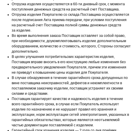
Отгрузка изделия осуществляется в 60-ти дневный срок, с момента
поступления денежных средств на
расчетный счет Поставщика.
Отгрузка изделия Покупателю со склада Поставщика осуществляется
после подписания Акта приема-
передачи, при условии поступления
на расчетный счет Поставщика полной суммы денежных средств
за
изделие.
Во время выполнения заказа Поставщик оставляет за собой право,
при необходимости,
доукомплектовывать изделие дополнительным
оборудованием, количество и стоимость, которого, Стороны
согласуют
дополнительно.
В целях улучшения потребительских характеристик изделия,
Поставщик вправе вносить в его
конструкцию любые изменения без
предварительного уведомления Покупателя, причем эти изменения
не
приведут к повышению цены изделия для Покупателя.
В случае обнаружения в течение гарантийного срока допущенных по
вине поставщика
неисправностей, дефектов и некомплектности в
поставляемом заказчику изделии, поставщик
устраняет их своими
силами и средствами.
Поставщик гарантирует качество и надежность изделия в течение
всего гарантийного срока, в случае
если Покупатель использует
изделие по назначению и не нарушает правил его хранения и
эксплуатации, норм
эксплуатации сетей электропитания, указанных в
гарантийных обязательствах, которые являются
неотъемлемой
частью документации поставляемой с изделием.
Гарантийный срок хранения изделия — 2 года со дня приёмки