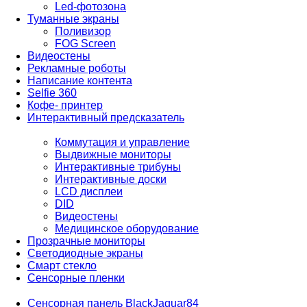
Led-фотозона
Туманные экраны
Поливизор
FOG Screen
Видеостены
Рекламные роботы
Написание контента
Selfie 360
Кофе- принтер
Интерактивный предсказатель
Коммутация и управление
Выдвижные мониторы
Интерактивные трибуны
Интерактивные доски
LCD дисплеи
DID
Видеостены
Медицинское оборудование
Прозрачные мониторы
Светодиодные экраны
Смарт стекло
Сенсорные пленки
Сенсорная панель BlackJaguar84