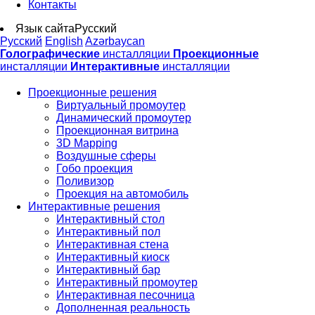
Контакты
Язык сайта
Русский
Русский
English
Azərbaycan
Голографические
инсталляции
Проекционные
инсталляции
Интерактивные
инсталляции
Проекционные решения
Виртуальный промоутер
Динамический промоутер
Проекционная витрина
3D Mapping
Воздушные сферы
Гобо проекция
Поливизор
Проекция на автомобиль
Интерактивные решения
Интерактивный стол
Интерактивный пол
Интерактивная стена
Интерактивный киоск
Интерактивный бар
Интерактивный промоутер
Интерактивная песочница
Дополненная реальность