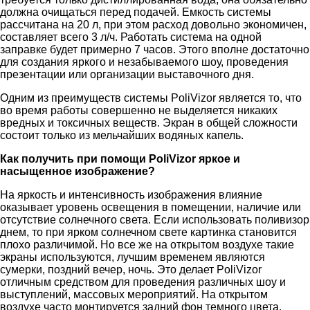
должна очищаться перед подачей. Емкость системы
рассчитана на 20 л, при этом расход довольно экономичен,
составляет всего 3 л/ч. Работать система на одной
заправке будет примерно 7 часов. Этого вполне достаточно
для создания яркого и незабываемого шоу, проведения
презентации или организации выставочного дня.
Одним из преимуществ системы PoliVizor является то, что
во время работы совершенно не выделяется никаких
вредных и токсичных веществ. Экран в общей сложности
состоит только из мельчайших водяных капель.
Как получить при помощи PoliVizor яркое и
насыщенное изображение?
На яркость и интенсивность изображения влияние
оказывает уровень освещения в помещении, наличие или
отсутствие солнечного света. Если использовать поливизор
днем, то при ярком солнечном свете картинка становится
плохо различимой. Но все же на открытом воздухе такие
экраны используются, лучшим временем являются
сумерки, поздний вечер, ночь. Это делает PoliVizor
отличным средством для проведения различных шоу и
выступлений, массовых мероприятий. На открытом
воздухе часто монтируется задний фон темного цвета,