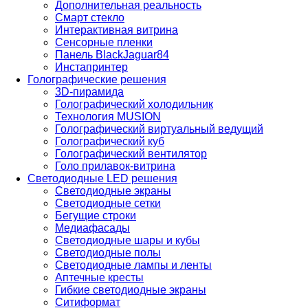
Дополнительная реальность
Смарт стекло
Интерактивная витрина
Сенсорные пленки
Панель BlackJaguar84
Инстапринтер
Голографические решения
3D-пирамида
Голографический холодильник
Технология MUSION
Голографический виртуальный ведущий
Голографический куб
Голографический вентилятор
Голо прилавок-витрина
Светодиодные LED решения
Светодиодные экраны
Светодиодные сетки
Бегущие строки
Медиафасады
Светодиодные шары и кубы
Светодиодные полы
Светодиодные лампы и ленты
Аптечные кресты
Гибкие светодиодные экраны
Ситиформат