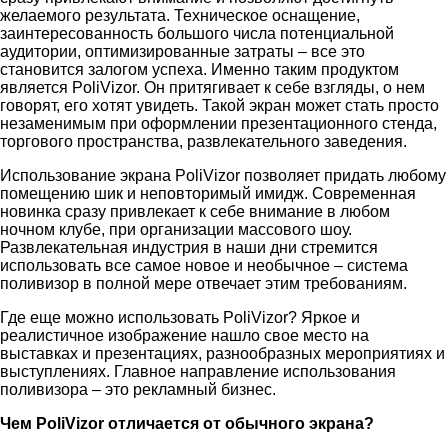
желаемого результата. Техническое оснащение,
заинтересованность большого числа потенциальной
аудитории, оптимизированные затраты – все это
становится залогом успеха. Именно таким продуктом
является PoliVizor. Он притягивает к себе взгляды, о нем
говорят, его хотят увидеть. Такой экран может стать просто
незаменимым при оформлении презентационного стенда,
торгового пространства, развлекательного заведения.
Использование экрана PoliVizor позволяет придать любому
помещению шик и неповторимый имидж. Современная
новинка сразу привлекает к себе внимание в любом
ночном клубе, при организации массового шоу.
Развлекательная индустрия в наши дни стремится
использовать все самое новое и необычное – система
поливизор в полной мере отвечает этим требованиям.
Где еще можно использовать PoliVizor? Яркое и
реалистичное изображение нашло свое место на
выставках и презентациях, разнообразных мероприятиях и
выступлениях. Главное направление использования
поливизора – это рекламный бизнес.
Чем PoliVizor отличается от обычного экрана?