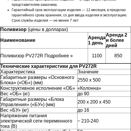
представителем заказчика.
Гарантийный срок эксплуатации изделия — 12 месяцев, в пределах
гарантийного срока хранения, со
дня ввода изделия в эксплуатацию.
Срок службы изделия — не менее 7 лет
Поливизор
(цены в
долларах
)
Аренда 2
Аренда
Наименование
и более
1 день
дней
Поливизор PV272R
Подробнее »
1100
850
Технические характеристики для PV272R
Характеристика
Значение
Габаритные размеры «Основного
2550 x 500
Блока» («ОБ») (мм)
Конструктивное исполнение «ОБ»
«Колонна»
Вес «ОБ» (кг)
до 90
Габаритные размеры «Блока
200 х 200 х 450
Управления» («БУ») (мм)
Вес «БУ» (кг)
до 16
Напряжение питания
электрической сети переменного
~ 210-240
тока (В)