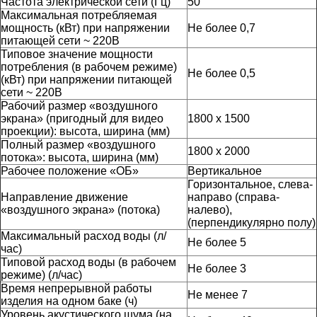
Частота электрической сети (Гц)
50
Максимальная потребляемая
мощность (кВт) при напряжении
Не более 0,7
питающей сети ~ 220В
Типовое значение мощности
потребления (в рабочем режиме)
Не более 0,5
(кВт) при напряжении питающей
сети ~ 220В
Рабочий размер «воздушного
экрана» (пригодный для видео
1800 х 1500
проекции): высота, ширина (мм)
Полный размер «воздушного
1800 x 2000
потока»: высота, ширина (мм)
Рабочее положение «ОБ»
Вертикальное
Горизонтальное, слева-
Направление движение
направо (справа-
«воздушного экрана» (потока)
налево),
(перпендикулярно полу)
Максимальный расход воды (л/
Не более 5
час)
Типовой расход воды (в рабочем
Не более 3
режиме) (л/час)
Время непрерывной работы
Не менее 7
изделия на одном баке (ч)
Уровень акустического шума (на