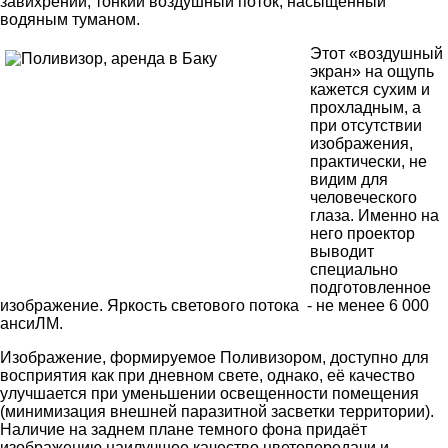
завихрений, тонкий воздушный поток, насыщенный
водяным туманом.
Этот «воздушный
экран» на ощупь
кажется сухим и
прохладным, а
при отсутствии
изображения,
практически, не
видим для
человеческого
глаза. Именно на
него проектор
выводит
специально
подготовленное
изображение. Яркость светового потока - не менее 6 000
ансиЛМ.
Изображение, формируемое Поливизором, доступно для
восприятия как при дневном свете, однако, её качество
улучшается при уменьшении освещенности помещения
(минимизация внешней паразитной засветки территории).
Наличие на заднем плане темного фона придаёт
изображению наилучшее качество цветопередачи и