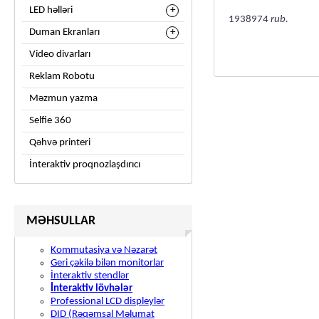
LED həlləri
1938974
rub.
Duman Ekranları
Video divarları
Reklam Robotu
Məzmun yazma
Selfie 360
Qəhvə printeri
İnteraktiv proqnozlaşdırıcı
MƏHSULLAR
Kommutasiya və Nəzarət
Geri çəkilə bilən monitorlar
İnteraktiv stendlər
İnteraktiv lövhələr
Professional LCD displeylər
DID (Rəqəmsal Məlumat