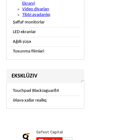
Ekranı)
Video divarları
Tibbi avadanlıq
Şəffaf monitorlar
LED ekranlar
Ağıllı şüşə
Toxunma filmləri
EKSKLÜZIV
Touchpad BlackJaguar84
Əlavə xallar reallıq