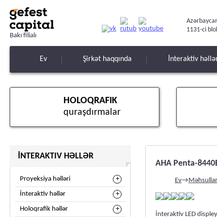
Azərbaycan
1131-ci blo
Bakı filialı
Ev
Şirkət haqqında
İnteraktiv həllə
HOLOQRAFIK
quraşdırmalar
İNTERAKTIV HƏLLƏR
AHA Penta-8440
Proyeksiya həlləri
Ev
→
Məhsulla
İnteraktiv həllər
Holoqrafik həllər
İnteraktiv LED disp