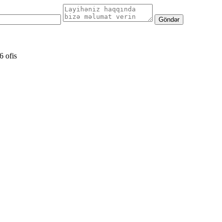
Göndər
6 ofis