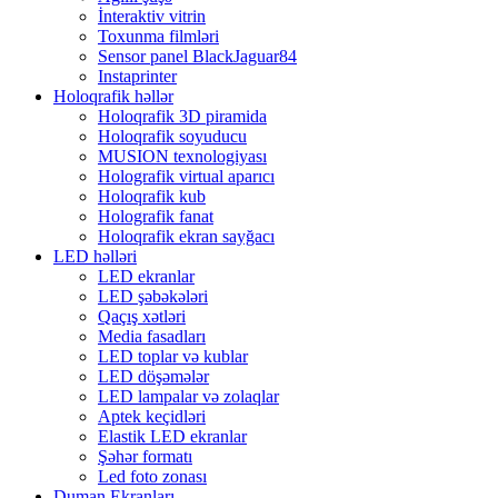
İnteraktiv vitrin
Toxunma filmləri
Sensor panel BlackJaguar84
Instaprinter
Holoqrafik həllər
Holoqrafik 3D piramida
Holoqrafik soyuducu
MUSION texnologiyası
Holografik virtual aparıcı
Holoqrafik kub
Holografik fanat
Holoqrafik ekran sayğacı
LED həlləri
LED ekranlar
LED şəbəkələri
Qaçış xətləri
Media fasadları
LED toplar və kublar
LED döşəmələr
LED lampalar və zolaqlar
Aptek keçidləri
Elastik LED ekranlar
Şəhər formatı
Led foto zonası
Duman Ekranları