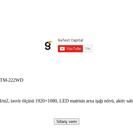
TM-222WD
 cd/m2, təsvir ölçüsü 1920×1080, LED matrisin arxa işığı növü, aktiv 