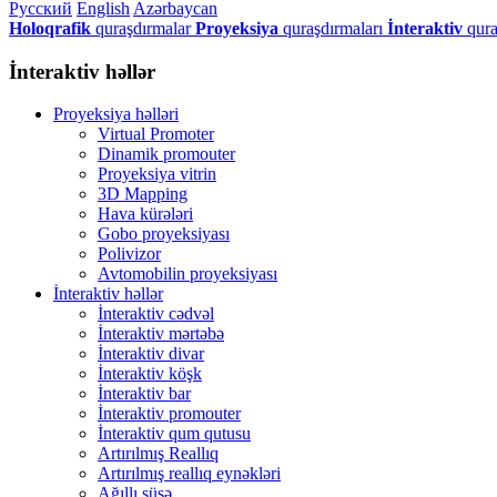
Русский
English
Azərbaycan
Holoqrafik
quraşdırmalar
Proyeksiya
quraşdırmaları
İnteraktiv
qura
İnteraktiv həllər
Proyeksiya həlləri
Virtual Promoter
Dinamik promouter
Proyeksiya vitrin
3D Mapping
Hava kürələri
Gobo proyeksiyası
Polivizor
Avtomobilin proyeksiyası
İnteraktiv həllər
İnteraktiv cədvəl
İnteraktiv mərtəbə
İnteraktiv divar
İnteraktiv köşk
İnteraktiv bar
İnteraktiv promouter
İnteraktiv qum qutusu
Artırılmış Reallıq
Artırılmış reallıq eynəkləri
Ağıllı şüşə