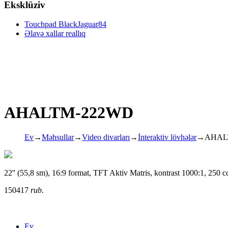
Eksklüziv
Touchpad BlackJaguar84
Əlavə xallar reallıq
AHALTM-222WD
Ev
→
Məhsullar
→
Video divarları
→
İnteraktiv lövhələr
→
AHAL
22'' (55,8 sm), 16:9 format, TFT Aktiv Matris, kontrast 1000:1, 250
150417
rub.
Ev