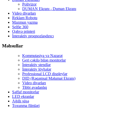
Polivizor
DUMAN Ekranı - Duman Ekranı
Video divarları
Reklam Robotu
Məzmun yazma
Selfie 360
Qəhvə printeri
İnteraktiv proqnozlaşdırıcı
Məhsullar
Kommutasiya və Nəzarət
Geri çəkilə bilən monitorlar
İnteraktiv stendlər
İnteraktiv lövhələr
Professional LCD displeylər
DID (Rəqəmsal Məlumat Ekranı)
Video divarları
Tibbi avadanlıq
Şəffaf monitorlar
LED ekranlar
Ağıllı şüşə
Toxunma filmləri