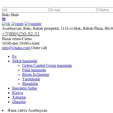
Bakı filialı
Azərbaycan, Bakı, Babək prospekti,
1131-ci blok, Babək Plaza, B6-0
+7(800)250-92-51
Bazar ertəsi-Cümə
10:00-dan 19:00-a kimi
info@i-baku.com
Order call
Ev
Şirkət haqqında
Gefest Capital Group haqqında
Filial haqqında
Bizim İşçilərimiz
Tərəfdaşlar
Məqalələr
İnteraktiv həllər
Kirayə
Xəbərlər
Əlaqələr
Язык сайта
Azərbaycan