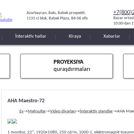
+7(800)
Azərbaycan, Bakı, Babək prospekti,
Bazar ertəs
1131-ci blok, Babək Plaza, B6-06 ofis
10:00-dan 1
İnteraktiv həllər
Kirayə
Xəbərlər
PROYEKSIYA
quraşdırmaları
AHA Maestro-72
Ev
→
Məhsullar
→
Video divarları
→
İnteraktiv stendlər
→
AHA Mae
1 monitor, 22", 1920x1080, 250 cd/m, 1000:1, elektromaqnit toxunma 