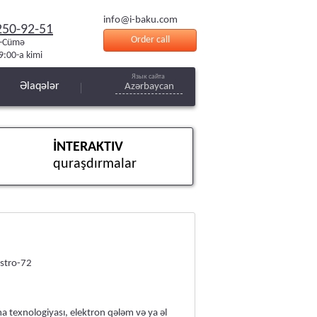
info@i-baku.com
250-92-51
Order call
i-Cümə
9:00-a kimi
Язык сайта
Əlaqələr
Azərbaycan
İNTERAKTIV
quraşdırmalar
stro-72
texnologiyası, elektron qələm və ya əl