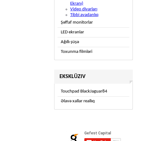
Ekranı)
Video divarları
Tibbi avadanlıq
Şəffaf monitorlar
LED ekranlar
Ağıllı şüşə
Toxunma filmləri
EKSKLÜZIV
Touchpad BlackJaguar84
Əlavə xallar reallıq