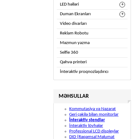
LED həlləri
Duman Ekranları
Video divarları
Reklam Robotu
Məzmun yazma
Selfie 360
Qəhvə printeri
İnteraktiv proqnozlaşdırıcı
MƏHSULLAR
Kommutasiya və Nəzarət
Geri çəkilə bilən monitorlar
İnteraktiv stendlər
İnteraktiv lövhələr
Professional LCD displeylər
DID (Rəqəmsal Məlumat