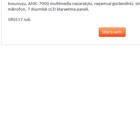
toxunuşu, AMC-7000 multimedia nəzarətçisi, rəqəmsal gücləndirici, si
mikrofon, 7 düymlük LCD idarəetmə paneli,
580517
rub.