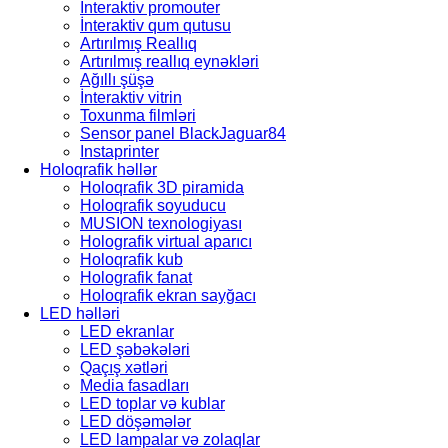
İnteraktiv promouter
İnteraktiv qum qutusu
Artırılmış Reallıq
Artırılmış reallıq eynəkləri
Ağıllı şüşə
İnteraktiv vitrin
Toxunma filmləri
Sensor panel BlackJaguar84
Instaprinter
Holoqrafik həllər
Holoqrafik 3D piramida
Holoqrafik soyuducu
MUSION texnologiyası
Holografik virtual aparıcı
Holoqrafik kub
Holografik fanat
Holoqrafik ekran sayğacı
LED həlləri
LED ekranlar
LED şəbəkələri
Qaçış xətləri
Media fasadları
LED toplar və kublar
LED döşəmələr
LED lampalar və zolaqlar