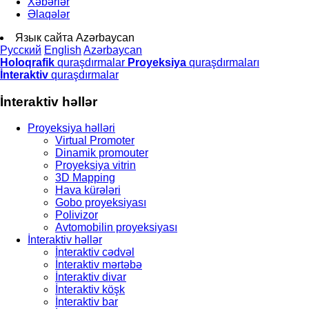
Xəbərlər
Əlaqələr
Язык сайта
Azərbaycan
Русский
English
Azərbaycan
Holoqrafik
quraşdırmalar
Proyeksiya
quraşdırmaları
İnteraktiv
quraşdırmalar
İnteraktiv həllər
Proyeksiya həlləri
Virtual Promoter
Dinamik promouter
Proyeksiya vitrin
3D Mapping
Hava kürələri
Gobo proyeksiyası
Polivizor
Avtomobilin proyeksiyası
İnteraktiv həllər
İnteraktiv cədvəl
İnteraktiv mərtəbə
İnteraktiv divar
İnteraktiv köşk
İnteraktiv bar