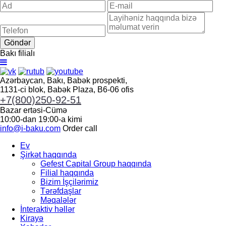
Göndər
Bakı filialı
Azərbaycan, Bakı, Babək prospekti,
1131-ci blok, Babək Plaza, B6-06 ofis
+7(800)250-92-51
Bazar ertəsi-Cümə
10:00-dan 19:00-a kimi
info@i-baku.com
Order call
Ev
Şirkət haqqında
Gefest Capital Group haqqında
Filial haqqında
Bizim İşçilərimiz
Tərəfdaşlar
Məqalələr
İnteraktiv həllər
Kirayə