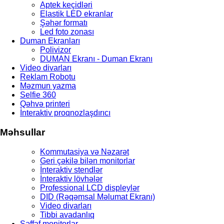
Aptek keçidləri
Elastik LED ekranlar
Şəhər formatı
Led foto zonası
Duman Ekranları
Polivizor
DUMAN Ekranı - Duman Ekranı
Video divarları
Reklam Robotu
Məzmun yazma
Selfie 360
Qəhvə printeri
İnteraktiv proqnozlaşdırıcı
Məhsullar
Kommutasiya və Nəzarət
Geri çəkilə bilən monitorlar
İnteraktiv stendlər
İnteraktiv lövhələr
Professional LCD displeylər
DID (Rəqəmsal Məlumat Ekranı)
Video divarları
Tibbi avadanlıq
Şəffaf monitorlar