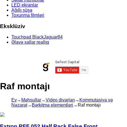
LED ekranlar
Ağıllı şüşə
Toxunma filmləri
Eksklüziv
Touchpad BlackJaguar84
Əlavə xallar reallıq
Raf montajı
Ev
→
Məhsullar
→
Video divarları
→
Kommutasiya və
Nəzarət
→
Bərkitmə elementləri
→
Raf montajı
Extron RFF 052 Half Rack False Front