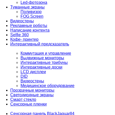
Led-фотозона
Туманные экраны
Поливизор
FOG Screen
Видеостены
Рекламные роботы
Написание контента
Selfie 360
Кофе- принтер
Интерактивный предсказатель
Коммутация и управление
Выдвижные мониторы
Интерактивные трибуны
Интерактивные доски
LCD дисплеи
DID
Видеостены
Медицинское оборудование
Прозрачные мониторы
Светодиодные экраны
Смарт стекло
Сенсорные пленки
Сенсорная панель BlackJaguar84