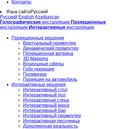
Контакты
Язык сайта
Русский
Русский
English
Azərbaycan
Голографические
инсталляции
Проекционные
инсталляции
Интерактивные
инсталляции
Проекционные решения
Виртуальный промоутер
Динамический промоутер
Проекционная витрина
3D Mapping
Воздушные сферы
Гобо проекция
Поливизор
Проекция на автомобиль
Интерактивные решения
Интерактивный стол
Интерактивный пол
Интерактивная стена
Интерактивный киоск
Интерактивный бар
Интерактивный промоутер
Интерактивная песочница
Дополненная реальность