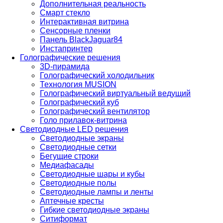
Дополнительная реальность
Смарт стекло
Интерактивная витрина
Сенсорные пленки
Панель BlackJaguar84
Инстапринтер
Голографические решения
3D-пирамида
Голографический холодильник
Технология MUSION
Голографический виртуальный ведущий
Голографический куб
Голографический вентилятор
Голо прилавок-витрина
Светодиодные LED решения
Светодиодные экраны
Светодиодные сетки
Бегущие строки
Медиафасады
Светодиодные шары и кубы
Светодиодные полы
Светодиодные лампы и ленты
Аптечные кресты
Гибкие светодиодные экраны
Ситиформат