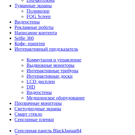
Led-фотозона
Туманные экраны
Поливизор
FOG Screen
Видеостены
Рекламные роботы
Написание контента
Selfie 360
Кофе- принтер
Интерактивный предсказатель
Коммутация и управление
Выдвижные мониторы
Интерактивные трибуны
Интерактивные доски
LCD дисплеи
DID
Видеостены
Медицинское оборудование
Прозрачные мониторы
Светодиодные экраны
Смарт стекло
Сенсорные пленки
Сенсорная панель BlackJaguar84