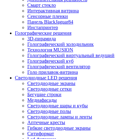
Смарт стекло
Интерактивная витрина
Сенсорные пленки
Панель BlackJaguar84
Инстапринтер
Голографические решения
3D-пирамида
Голографический холодильник
Технология MUSION
Голографический виртуальный ведущий
Голографический куб
Голографический вентилятор
Голо прилавок-витрина
Светодиодные LED решения
Светодиодные экраны
Светодиодные сетки
Бегущие строки
Медиафасады
Светодиодные шары и кубы
Светодиодные полы
Светодиодные лампы и ленты
Аптечные кресты
Гибкие светодиодные экраны
Ситиформат