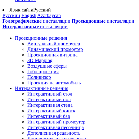
Язык сайта
Русский
Русский
English
Azərbaycan
Голографические
инсталляции
Проекционные
инсталляции
Интерактивные
инсталляции
Проекционные решения
Виртуальный промоутер
Динамический промоутер
Проекционная витрина
3D Mapping
Воздушные сферы
Гобо проекция
Поливизор
Проекция на автомобиль
Интерактивные решения
Интерактивный стол
Интерактивный пол
Интерактивная стена
Интерактивный киоск
Интерактивный бар
Интерактивный промоутер
Интерактивная песочница
Дополненная реальность
Дополнительная реальность