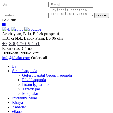
Göndər
Bakı filialı
Azərbaycan, Bakı, Babək prospekti,
1131-ci blok, Babək Plaza, B6-06 ofis
+7(800)250-92-51
Bazar ertəsi-Cümə
10:00-dan 19:00-a kimi
info@i-baku.com
Order call
Ev
Şirkət haqqında
Gefest Capital Group haqqında
Filial haqqında
Bizim İşçilərimiz
Tərəfdaşlar
Məqalələr
İnteraktiv həllər
Kirayə
Xəbərlər
Əlaqələr