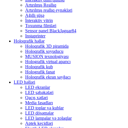
Artırılmış Reallıq
Artırılmış reallıq eynəkləri
Ağıllı şüşə
İnteraktiv vitrin
Toxunma filmləri
Sensor panel BlackJaguar84
Instaprinter
Holoqrafik həllər
Holoqrafik 3D piramida
Holoqrafik soyuducu
MUSION texnologiyası
Holografik virtual aparıcı
Holoqrafik kub
Holografik fanat
Holoqrafik ekran sayğacı
LED həlləri
LED ekranlar
LED şəbəkələri
Qaçış xətləri
Media fasadları
LED toplar və kublar
LED döşəmələr
LED lampalar və zolaqlar
Aptek keçidləri