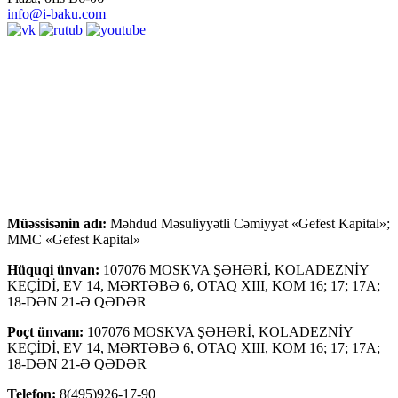
info@i-baku.com
Müəssisənin adı:
Məhdud Məsuliyyətli Cəmiyyət «Gefest Kapital»;
MMC «Gefest Kapital»
Hüquqi ünvan:
107076 MOSKVA ŞƏHƏRİ, KOLADEZNİY
KEÇİDİ, EV 14, MƏRTƏBƏ 6, OTAQ XIII, KOM 16; 17; 17A;
18-DƏN 21-Ə QƏDƏR
Poçt ünvanı:
107076 MOSKVA ŞƏHƏRİ, KOLADEZNİY
KEÇİDİ, EV 14, MƏRTƏBƏ 6, OTAQ XIII, KOM 16; 17; 17A;
18-DƏN 21-Ə QƏDƏR
Telefon:
8(495)926-17-90