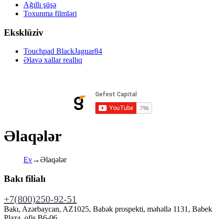
Ağıllı şüşə
Toxunma filmləri
Eksklüziv
Touchpad BlackJaguar84
Əlavə xallar reallıq
Əlaqələr
Ev
→
Əlaqələr
Bakı filialı
+7(800)250-92-51
Bakı, Azərbaycan, AZ1025, Babək prospekti, məhəllə 1131, Babek
Plaza, ofis B6-06