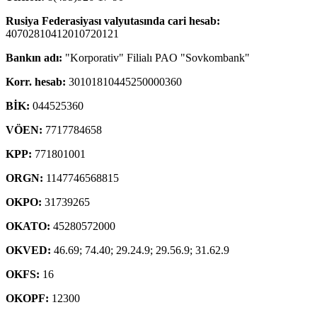
Rusiya Federasiyası valyutasında cari hesab:
40702810412010720121
Bankın adı:
"Korporativ" Filialı PAO "Sovkombank"
Korr. hesab:
30101810445250000360
BİK:
044525360
VÖEN:
7717784658
KPP:
771801001
ORGN:
1147746568815
OKPO:
31739265
OKATO:
45280572000
OKVED:
46.69; 74.40; 29.24.9; 29.56.9; 31.62.9
OKFS:
16
OKOPF:
12300