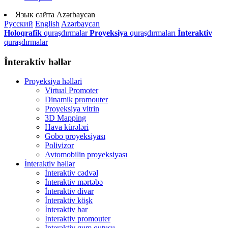
Язык сайта
Azərbaycan
Русский
English
Azərbaycan
Holoqrafik
quraşdırmalar
Proyeksiya
quraşdırmaları
İnteraktiv
quraşdırmalar
İnteraktiv həllər
Proyeksiya həlləri
Virtual Promoter
Dinamik promouter
Proyeksiya vitrin
3D Mapping
Hava kürələri
Gobo proyeksiyası
Polivizor
Avtomobilin proyeksiyası
İnteraktiv həllər
İnteraktiv cədvəl
İnteraktiv mərtəbə
İnteraktiv divar
İnteraktiv köşk
İnteraktiv bar
İnteraktiv promouter
İnteraktiv qum qutusu