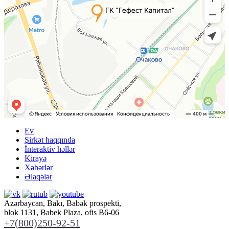
Ev
Şirkət haqqında
İnteraktiv həllər
Kirayə
Xəbərlər
Əlaqələr
Azərbaycan, Bakı, Babək prospekti,
blok 1131, Babek Plaza, ofis B6-06
+7(800)250-92-51